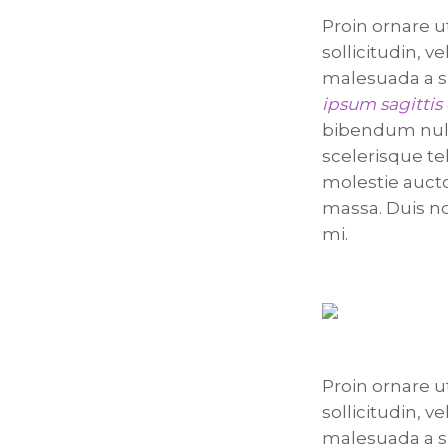
Proin ornare u
sollicitudin, v
malesuada a si
ipsum sagittis
bibendum nulla 
scelerisque te
molestie aucto
massa. Duis no
mi.
Proin ornare u
sollicitudin, v
malesuada a si