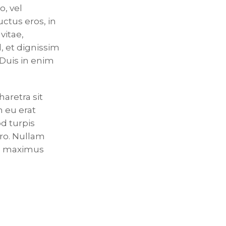
o, vel
uctus eros, in
vitae,
, et dignissim
 Duis in enim
haretra sit
m eu erat
d turpis
ero. Nullam
ec maximus