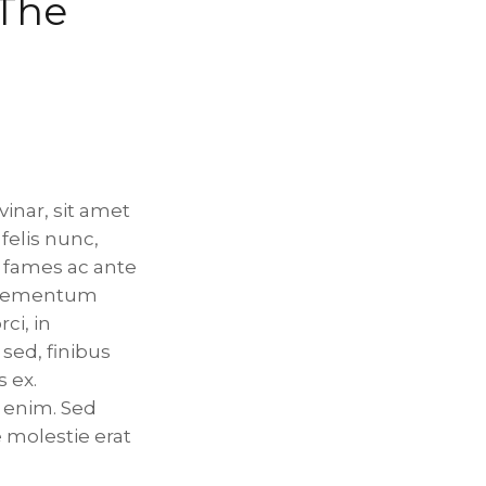
 The
inar, sit amet
felis nunc,
a fames ac ante
 elementum
ci, in
sed, finibus
 ex.
t enim. Sed
e molestie erat