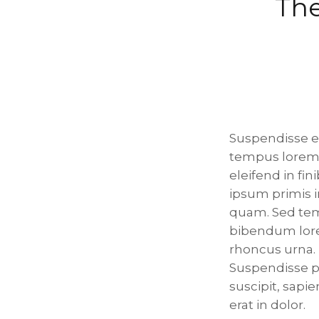
The
Suspendisse eu
tempus lorem f
eleifend in fi
ipsum primis 
quam. Sed temp
bibendum lorem
rhoncus urna. 
Suspendisse pu
suscipit, sapie
erat in dolor.