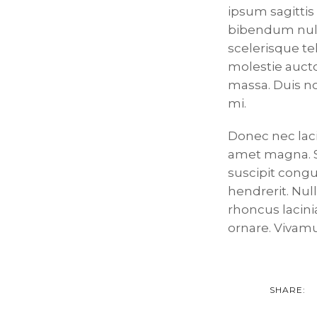
ipsum sagittis d
bibendum nulla 
scelerisque te
molestie aucto
massa. Duis no
mi.
Donec nec lacin
amet magna. S
suscipit congu
hendrerit. Nul
rhoncus lacin
ornare. Vivamu
SHARE: