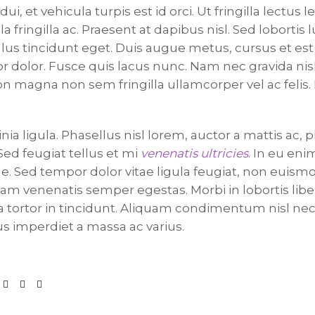
ui, et vehicula turpis est id orci. Ut fringilla lectus le
fringilla ac. Praesent at dapibus nisl. Sed lobortis l
llus tincidunt eget. Duis augue metus, cursus et est 
r dolor. Fusce quis lacus nunc. Nam nec gravida nisl
n magna non sem fringilla ullamcorper vel ac felis.
ia ligula. Phasellus nisl lorem, auctor a mattis ac, p
ed feugiat tellus et mi
venenatis ultricies
. In eu eni
e. Sed tempor dolor vitae ligula feugiat, non euismo
lam venenatis semper egestas. Morbi in lobortis lib
ia tortor in tincidunt. Aliquam condimentum nisl n
s imperdiet a massa ac varius.