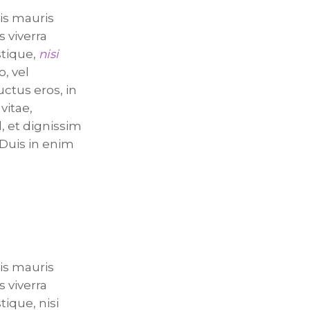
is mauris
s viverra
stique,
nisi
o, vel
uctus eros, in
vitae,
, et dignissim
 Duis in enim
is mauris
s viverra
ique, nisi