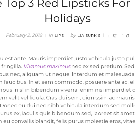
 Top 3 Red Lipsticks For
Holidays
in
by
February 2, 2018
12
0
LIPS
LIA SURKIS
 est ante. Mauris imperdiet justo vehicula justo pulv
ringilla.
Vivamus maximus
nec ex sed pretium. Sed 
nibus nec, aliquam ut neque. Interdum et malesuad
in faucibus. In et sem commodo, posuere ante ac,
us, nisl in bibendum viverra, enim nisi imperdiet or
 velit vel ligula. Cras dui sem, dignissim ac mauris 
Donec eu dui nec nibh vehicula interdum sed mollis
rus ex, iaculis quis bibendum sed, laoreet sit ame
n eu convallis blandit, felis purus molestie eros, vita