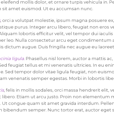
 eleifend mollis dolor, et ornare turpis vehicula in. 
m sit amet euismod. Ut eu accumsan nunc.
s
, orci a volutpat molestie, ipsum magna posuere ex, 
stique purus. Integer arcu libero, feugiat non eros ve
Aliquam lobortis efficitur velit, vel tempor dui iaculi
er leo. Nulla consectetur arcu eget condimentum a
is dictum augue. Duis fringilla nec augue eu laoreet
cinia ligula
. Phasellus nisl lorem, auctor a mattis ac,
d feugiat tellus et mi venenatis ultricies. In eu eni
e. Sed tempor dolor vitae ligula feugiat, non euismo
lam venenatis semper egestas. Morbi in lobortis libe
is
, felis in mollis sodales, orci massa hendrerit elit,
 libero. Etiam ut arcu justo. Proin non elementum 
. Ut congue quam sit amet gravida interdum. Pelle
 bibendum semper. Nunc tortor erat, auctor eget 