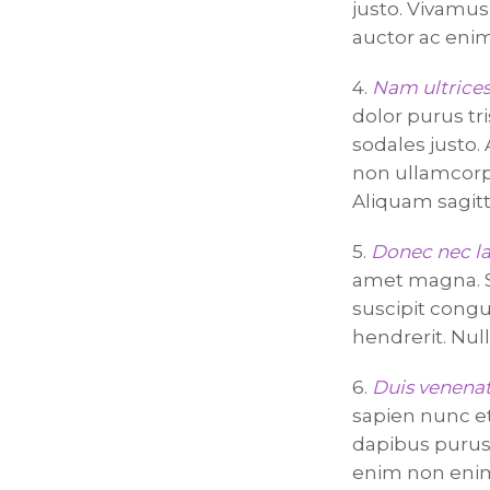
justo. Vivamus
auctor ac eni
4.
Nam ultrice
dolor purus tri
sodales justo. 
non ullamcorp
Aliquam sagitt
5.
Donec nec la
amet magna. Se
suscipit congu
hendrerit. Nul
6.
Duis venenat
sapien nunc et
dapibus purus
enim non enim