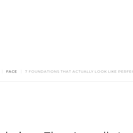
SERVICES
PRODUCTS
GALLERY
REVIEW
FACE
7 FOUNDATIONS THAT ACTUALLY LOOK LIKE PERFEC