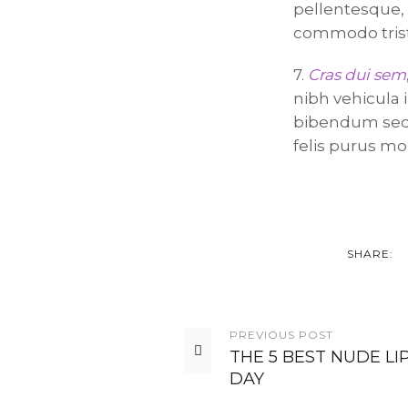
pellentesque, 
commodo trist
7.
Cras dui sem
nibh vehicula 
bibendum sed, 
felis purus mol
SHARE:
PREVIOUS
POST
THE 5 BEST NUDE LI
DAY