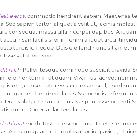
estie eros
, commodo hendrerit sapien. Maecenas t
ta. Sed sapien tortor, aliquet a velit ut, lacinia molestie
re consequat massa ullamcorper dapibus. Aliquam
t accumsan facilisis, enim enim aliquet arcu, tincid
usto turpis id neque. Duis eleifend nunc sit amet m
disse vel libero sem.
dit nibh
. Pellentesque commodo suscipit gravida. S
sim elementum in ut quam. Vivamus laoreet non ma
urpis orci, consectetur vel accumsan sed, condimen
as neque, eu hendrerit lacus. Suspendisse ferme
lla. Duis volutpat nunc lectus. Suspendisse potenti.
tis nunc. Donec at laoreet lacus.
 habitant
morbi tristique senectus et netus et mal
as. Aliquam quam elit, mollis at odio gravida, ultrice