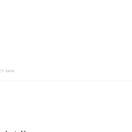
S
CONTACT ME
T SKIN