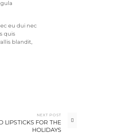
igula
nec eu dui nec
s quis
llis blandit,
NEXT
POST
D LIPSTICKS FOR THE
HOLIDAYS