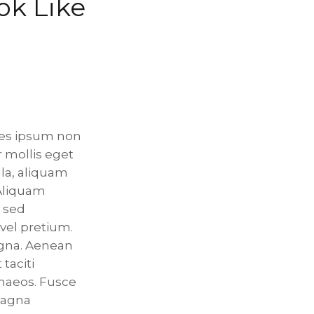
ok Like
ices ipsum non
r mollis eget
ula, aliquam
 Aliquam
 sed
vel pretium.
agna. Aenean
taciti
enaeos. Fusce
magna