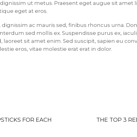
dignissim ut metus. Praesent eget augue sit amet l
ique eget at eros.
, dignissim ac mauris sed, finibus rhoncus urna. Do
interdum sed mollis ex. Suspendisse purus ex, iaculi
laoreet sit amet enim. Sed suscipit, sapien eu conva
estie eros, vitae molestie erat erat in dolor.
PSTICKS FOR EACH
THE TOP 3 RE