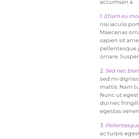
accumsan a.
1.
Etiam eu mol
nisi iaculis por
Maecenas orna
sapien sit ame
pellentesque j
ornare. Suspen
2.
Sed nec blan
sed mi dignis
mattis. Nam t
Nunc ut egest
dui nec fringi
egestas venena
3.
Pellentesque
ac turpis egest