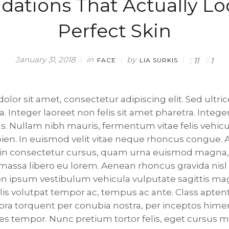
dations That Actually Lo
Perfect Skin
in
by
January 31, 2018
11
1
FACE
LIA SURKIS
lor sit amet, consectetur adipiscing elit. Sed ultr
. Integer laoreet non felis sit amet pharetra. Intege
bus. Nullam nibh mauris, fermentum vitae felis vehic
en. In euismod velit vitae neque rhoncus congue.
n in consectetur cursus, quam urna euismod magna,
assa libero eu lorem. Aenean rhoncus gravida nisl 
on ipsum vestibulum vehicula vulputate sagittis m
llis volutpat tempor ac, tempus ac ante. Class aptent 
tora torquent per conubia nostra, per inceptos him
es tempor. Nunc pretium tortor felis, eget cursus 