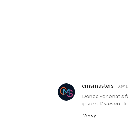
cmsmasters
Janu
Donec venenatis f
ipsum. Praesent fin
Reply