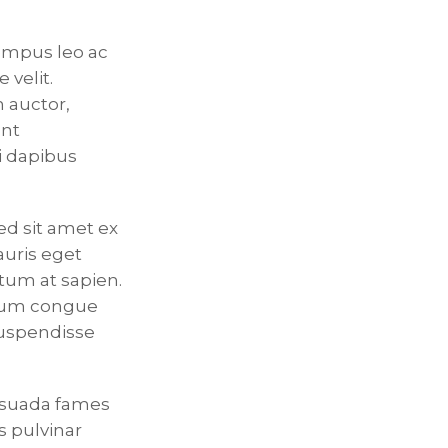
empus leo ac
 velit.
 auctor,
unt
i dapibus
ed sit amet ex
uris eget
tum at sapien.
ntum congue
 Suspendisse
esuada fames
s pulvinar