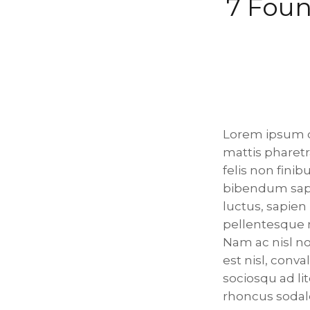
7 Foun
Lorem ipsum do
mattis pharetra
felis non fini
bibendum sapi
luctus, sapie
pellentesque m
Nam ac nisl n
est nisl, conva
sociosqu ad li
rhoncus sodal