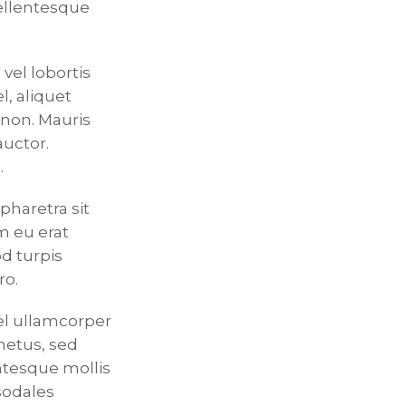
Pellentesque
vel lobortis
l, aliquet
s non. Mauris
uctor.
.
 pharetra sit
m eu erat
d turpis
ro.
 vel ullamcorper
metus, sed
ntesque mollis
sodales