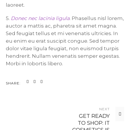
laoreet.
5.
Donec nec lacinia ligula
. Phasellus nisl lorem,
auctor a mattis ac, pharetra sit amet magna.
Sed feugiat tellus et mi venenatis ultricies. In
eu enim eu erat suscipit congue. Sed tempor
dolor vitae ligula feugiat, non euismod turpis
hendrerit. Nullam venenatis semper egestas.
Morbi in lobortis libero.
SHARE:
NEXT
GET READY
TO SHOP: IT
COSMETICS IS