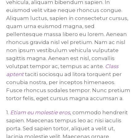
vehicula, aliquam bibendum sapien. In
euismod velit vitae neque rhoncus congue.
Aliquam luctus, sapien in consectetur cursus,
quam urna euismod magna, sed
pellentesque massa libero eu lorem. Aenean
rhoncus gravida nisl vel pretium. Nam ac nisl
non ipsum vestibulum vehicula vulputate
sagittis magna. Aenean est nisl, convallis
volutpat tempor ac, tempus ac ante.
Class
aptent
taciti sociosqu ad litora torquent per
conubia nostra, per inceptos himenaeos.
Fusce rhoncus sodales tempor. Nunc pretium
tortor felis, eget cursus magna accumsan a.
1.
Etiam eu molestie eros
, commodo hendrerit
sapien. Maecenas tempus leo ac nisi iaculis
porta. Sed sapien tortor, aliquet a velit ut,
lacinia molestie velit. Maecenas ornare